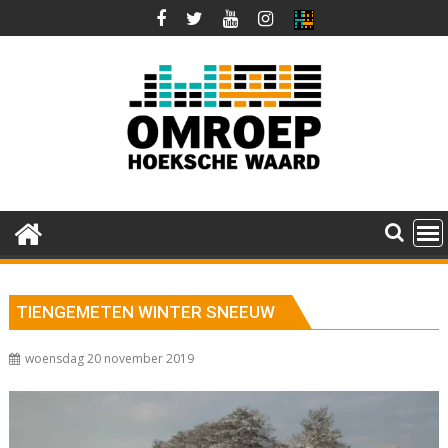
Ga
naar
de
inhoud
TIENGEMETEN WINTER SNEEUW
woensdag 20 november 2019