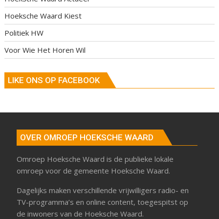
Hoeksche Waard Kiest
Politiek HW
Voor Wie Het Horen Wil
LIKE ONS OP FACEBOOK
OVER OMROEP HOEKSCHE WAARD
Omroep Hoeksche Waard is de publieke lokale
omroep voor de gemeente Hoeksche Waard.
Dagelijks maken verschillende vrijwilligers radio- en
TV-programma’s en online content, toegespitst op
de inwoners van de Hoeksche Waard.