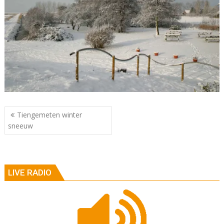
Berichtnavigatie
Tiengemeten winter
sneeuw
LIVE RADIO