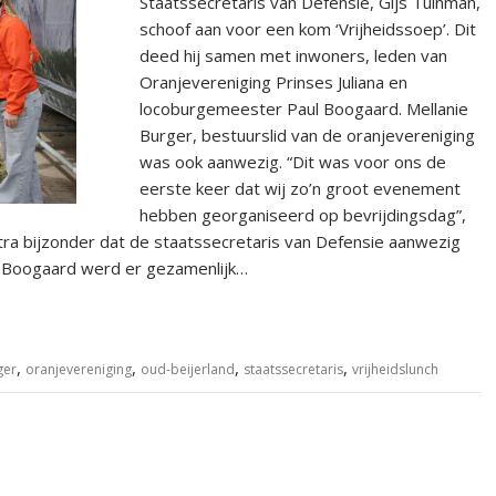
Staatssecretaris van Defensie, Gijs Tuinman,
schoof aan voor een kom ‘Vrijheidssoep’. Dit
deed hij samen met inwoners, leden van
Oranjevereniging Prinses Juliana en
locoburgemeester Paul Boogaard. Mellanie
Burger, bestuurslid van de oranjevereniging
was ook aanwezig. “Dit was voor ons de
eerste keer dat wij zo’n groot evenement
hebben georganiseerd op bevrijdingsdag”,
tra bijzonder dat de staatssecretaris van Defensie aanwezig
l Boogaard werd er gezamenlijk…
,
,
,
,
ger
oranjevereniging
oud-beijerland
staatssecretaris
vrijheidslunch