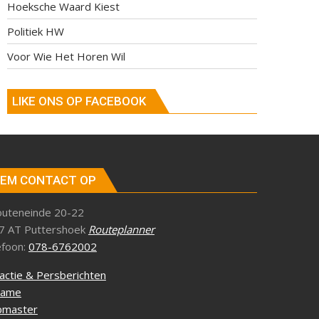
Hoeksche Waard Kiest
Politiek HW
Voor Wie Het Horen Wil
LIKE ONS OP FACEBOOK
EM CONTACT OP
outeneinde 20-22
7 AT Puttershoek
Routeplanner
efoon:
078-6762002
actie & Persberichten
lame
master