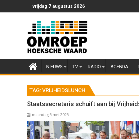
Ga
vrijdag 7 augustus 2026
naar
de
inhoud
NIEUWS
TV
RADIO
AGENDA
TAG:
VRIJHEIDSLUNCH
Staatssecretaris schuift aan bij Vrijhei
maandag 5 mei 2025