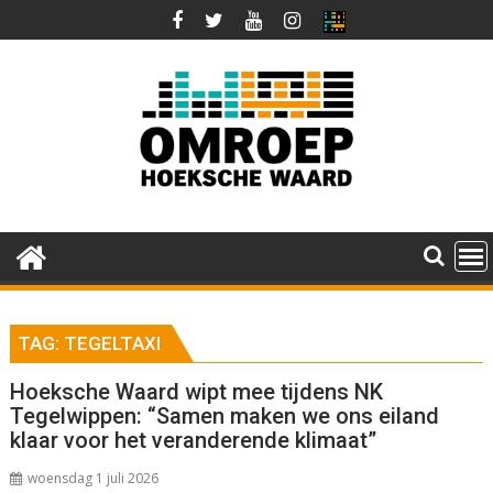
Ga
naar
de
inhoud
TAG:
TEGELTAXI
Hoeksche Waard wipt mee tijdens NK
Tegelwippen: “Samen maken we ons eiland
klaar voor het veranderende klimaat”
woensdag 1 juli 2026