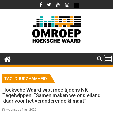
Ga
naar
de
inhoud
TAG:
DUURZAAMHEID
Hoeksche Waard wipt mee tijdens NK
Tegelwippen: “Samen maken we ons eiland
klaar voor het veranderende klimaat”
woensdag 1 juli 2026