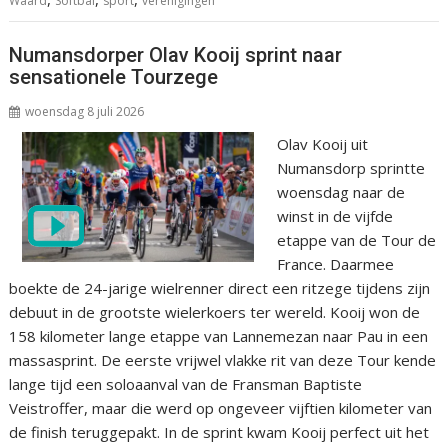
Waard
Softbal
sport
verenigingen
Numansdorper Olav Kooij sprint naar
sensationele Tourzege
woensdag 8 juli 2026
Olav Kooij uit
Numansdorp sprintte
woensdag naar de
winst in de vijfde
etappe van de Tour de
France. Daarmee
boekte de 24-jarige wielrenner direct een ritzege tijdens zijn
debuut in de grootste wielerkoers ter wereld. Kooij won de
158 kilometer lange etappe van Lannemezan naar Pau in een
massasprint. De eerste vrijwel vlakke rit van deze Tour kende
lange tijd een soloaanval van de Fransman Baptiste
Veistroffer, maar die werd op ongeveer vijftien kilometer van
de finish teruggepakt. In de sprint kwam Kooij perfect uit het