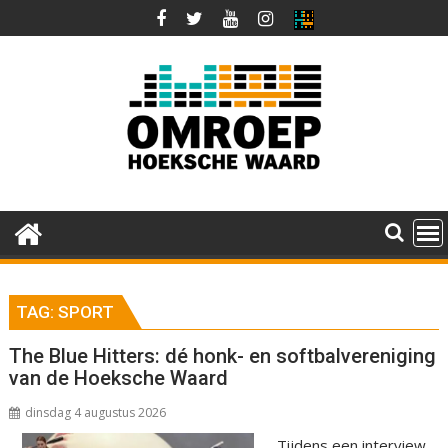
Ga
naar
de
inhoud
TAG:
SPORT
The Blue Hitters: dé honk- en softbalvereniging
van de Hoeksche Waard
dinsdag 4 augustus 2026
Tijdens een interview