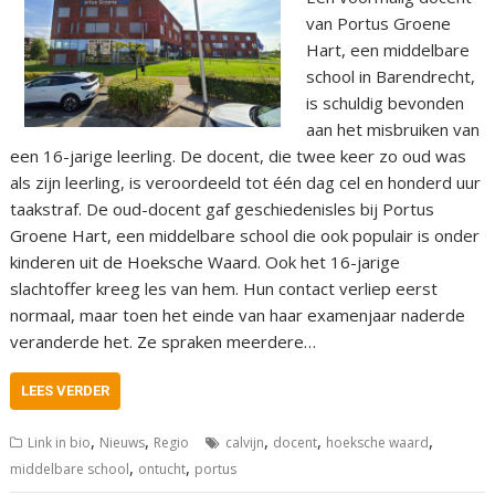
van Portus Groene
Hart, een middelbare
school in Barendrecht,
is schuldig bevonden
aan het misbruiken van
een 16-jarige leerling. De docent, die twee keer zo oud was
als zijn leerling, is veroordeeld tot één dag cel en honderd uur
taakstraf. De oud-docent gaf geschiedenisles bij Portus
Groene Hart, een middelbare school die ook populair is onder
kinderen uit de Hoeksche Waard. Ook het 16-jarige
slachtoffer kreeg les van hem. Hun contact verliep eerst
normaal, maar toen het einde van haar examenjaar naderde
veranderde het. Ze spraken meerdere…
LEES VERDER
,
,
,
,
,
Link in bio
Nieuws
Regio
calvijn
docent
hoeksche waard
,
,
middelbare school
ontucht
portus