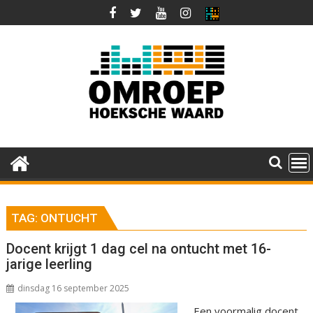
Ga
naar
de
inhoud
TAG:
ONTUCHT
Docent krijgt 1 dag cel na ontucht met 16-
jarige leerling
dinsdag 16 september 2025
Een voormalig docent