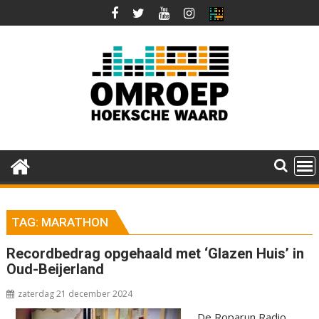
Ga
naar
de
inhoud
TAG:
MARATHON
Recordbedrag opgehaald met ‘Glazen Huis’ in
Oud-Beijerland
zaterdag 21 december 2024
De Roparun Radio