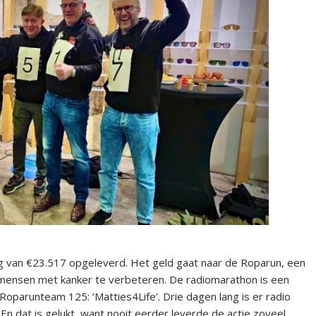
 van €23.517 opgeleverd. Het geld gaat naar de Roparun, een
n mensen met kanker te verbeteren. De radiomarathon is een
runteam 125: ‘Matties4Life’. Drie dagen lang is er radio
En dat is gelukt, want nooit eerder leverde de actie zoveel