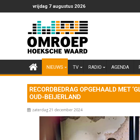
Ga
vrijdag 7 augustus 2026
naar
de
inhoud
NIEUWS
TV
RADIO
AGENDA
RECORDBEDRAG OPGEHAALD MET ‘GLA
OUD-BEIJERLAND
zaterdag 21 december 2024