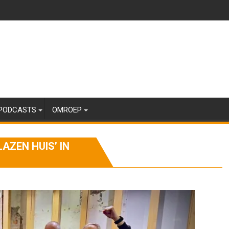
PODCASTS
OMROEP
ZEN HUIS’ IN