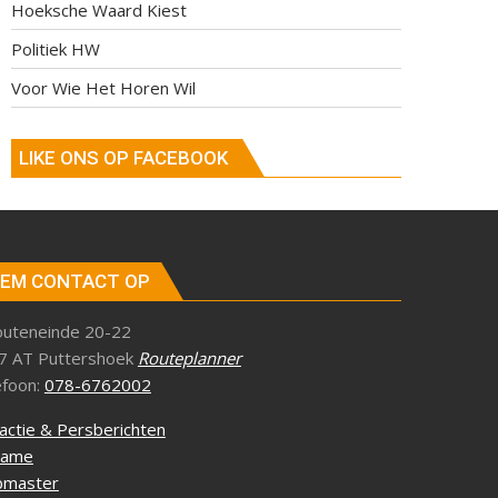
Hoeksche Waard Kiest
Politiek HW
Voor Wie Het Horen Wil
LIKE ONS OP FACEBOOK
EM CONTACT OP
outeneinde 20-22
7 AT Puttershoek
Routeplanner
efoon:
078-6762002
actie & Persberichten
lame
master