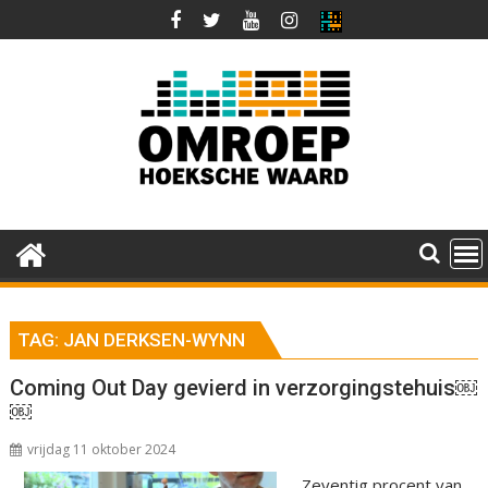
Ga
naar
de
inhoud
TAG:
JAN DERKSEN-WYNN
Coming Out Day gevierd in verzorgingstehuis￼
￼
vrijdag 11 oktober 2024
Zeventig procent van