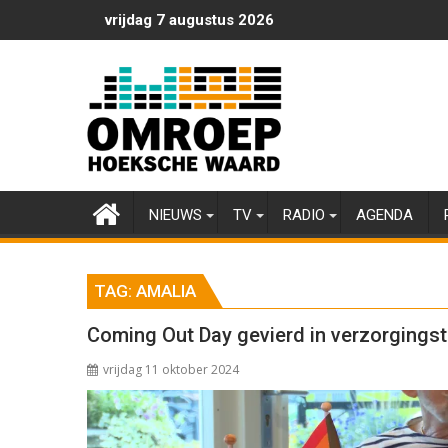
Ga
vrijdag 7 augustus 2026
naar
de
inhoud
NIEUWS
TV
RADIO
AGENDA
TAG:
AMALIA
Coming Out Day gevierd in verzorging
vrijdag 11 oktober 2024