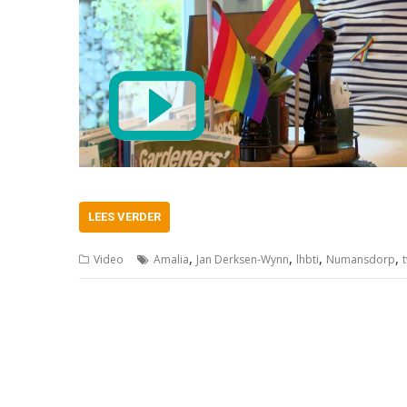
LEES VERDER
,
,
,
,
Video
Amalia
Jan Derksen-Wynn
lhbti
Numansdorp