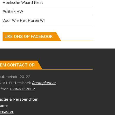
Hoeksche Waard Kiest
Politiek HW
Voor Wie Het Horen Wil
LIKE ONS OP FACEBOOK
EM CONTACT OP
outeneinde 20-22
7 AT Puttershoek
Routeplanner
efoon:
078-6762002
actie & Persberichten
lame
master