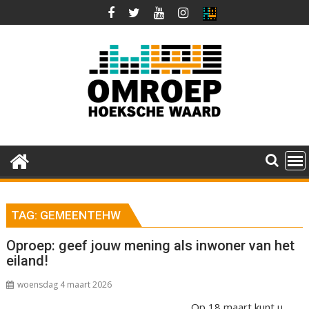
Ga
naar
de
inhoud
TAG:
GEMEENTEHW
Oproep: geef jouw mening als inwoner van het
eiland!
woensdag 4 maart 2026
Op 18 maart kunt u