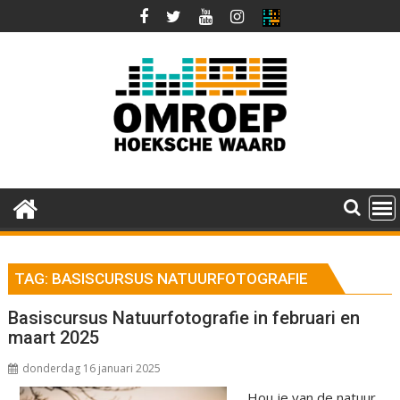
Ga
naar
de
inhoud
TAG:
BASISCURSUS NATUURFOTOGRAFIE
Basiscursus Natuurfotografie in februari en
maart 2025
donderdag 16 januari 2025
Hou je van de natuur