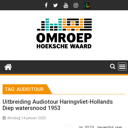
Ga
naar
de
inhoud
TAG:
AUDIOTOUR
Uitbreiding Audiotour Haringvliet-Hollands
Diep watersnood 1953
dinsdag 14 januari 2025
In 2023, zeventig jaar