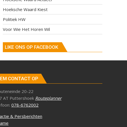
Hoeksche Waard Kiest
Politiek HW
Voor Wie Het Horen Wil
LIKE ONS OP FACEBOOK
EM CONTACT OP
outeneinde 20-22
7 AT Puttershoek
Routeplanner
efoon:
078-6762002
actie & Persberichten
lame