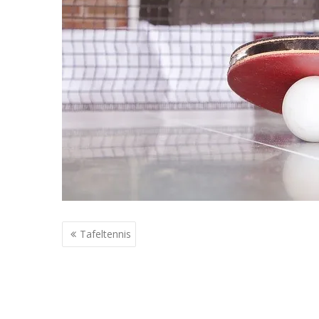
Berichtnavigatie
Tafeltennis