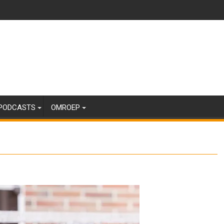
PODCASTS
OMROEP