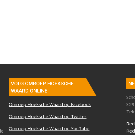
VOLG OMROEP HOEKSCHE
NE
WAARD ONLINE
Sch
Omroep Hoeksche Waard op Facebook
329
Tel
Omroep Hoeksche Waard op Twitter
Red
Omroep Hoeksche Waard op YouTube
de
Rec