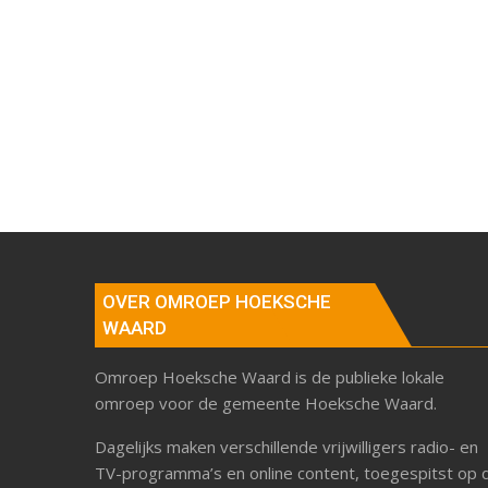
OVER OMROEP HOEKSCHE
WAARD
Omroep Hoeksche Waard is de publieke lokale
omroep voor de gemeente Hoeksche Waard.
Dagelijks maken verschillende vrijwilligers radio- en
TV-programma’s en online content, toegespitst op 