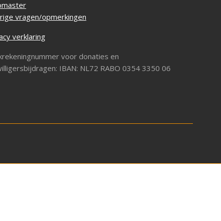
master
rige vragen/opmerkingen
acy verklaring
krekeningnummer voor donaties en
willigersbijdragen: IBAN: NL72 RABO 0354 3350 06