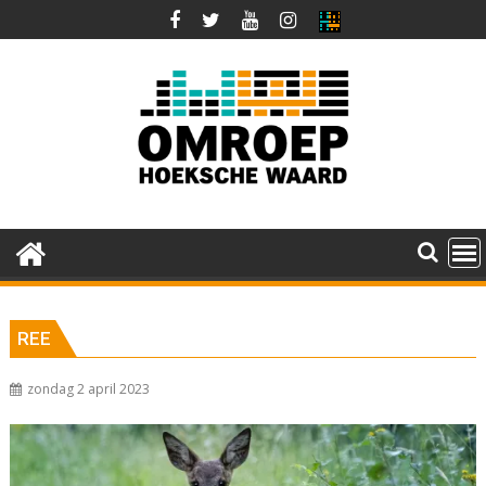
Ga
naar
de
inhoud
REE
zondag 2 april 2023