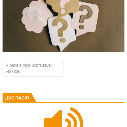
Berichtnavigatie
pexels-olya-kobruseva-
5428836
LIVE RADIO