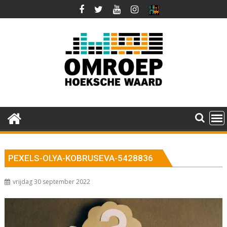
Ga
naar
de
inhoud
PEXELS-OLYA-KOBRUSEVA-5428836
vrijdag 30 september 2022