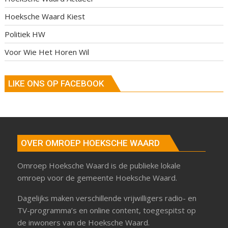
Hoeksche Waard Kiest
Politiek HW
Voor Wie Het Horen Wil
LIKE ONS OP FACEBOOK
OVER OMROEP HOEKSCHE WAARD
Omroep Hoeksche Waard is de publieke lokale
omroep voor de gemeente Hoeksche Waard.
Dagelijks maken verschillende vrijwilligers radio- en
TV-programma’s en online content, toegespitst op
de inwoners van de Hoeksche Waard.