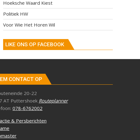
Hoeksche Waard Kiest
Politiek HW
Voor Wie Het Horen Wil
LIKE ONS OP FACEBOOK
EM CONTACT OP
outeneinde 20-22
7 AT Puttershoek
Routeplanner
efoon:
078-6762002
actie & Persberichten
lame
master