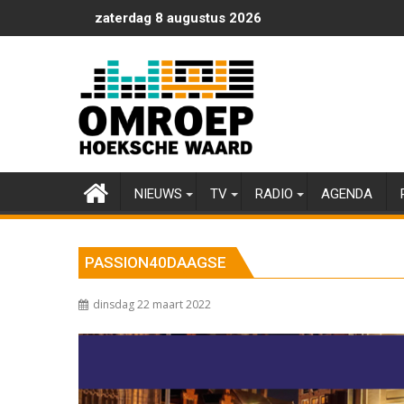
Ga
zaterdag 8 augustus 2026
naar
de
inhoud
NIEUWS
TV
RADIO
AGENDA
PASSION40DAAGSE
dinsdag 22 maart 2022