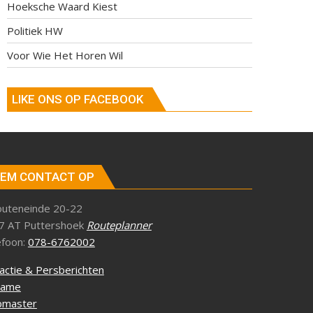
Hoeksche Waard Kiest
Politiek HW
Voor Wie Het Horen Wil
LIKE ONS OP FACEBOOK
EM CONTACT OP
outeneinde 20-22
7 AT Puttershoek
Routeplanner
efoon:
078-6762002
actie & Persberichten
lame
master