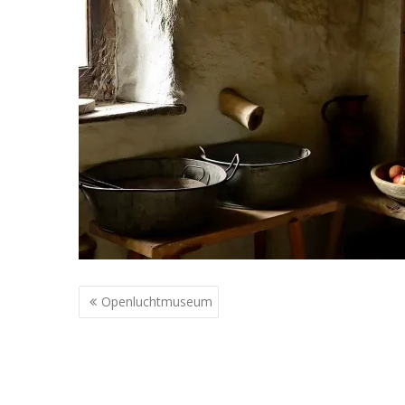
Berichtnavigatie
Openluchtmuseum