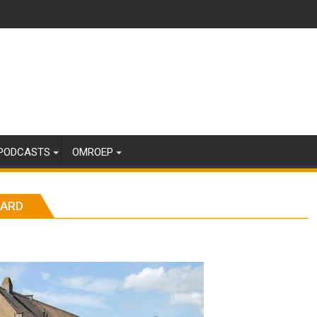
PODCASTS
OMROEP
AARD