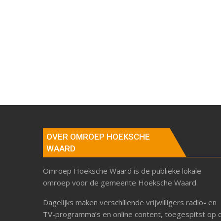
OVER OMROEP HOEKSCHE
WAARD
Omroep Hoeksche Waard is de publieke lokale
omroep voor de gemeente Hoeksche Waard.
Dagelijks maken verschillende vrijwilligers radio- en
TV-programma’s en online content, toegespitst op 