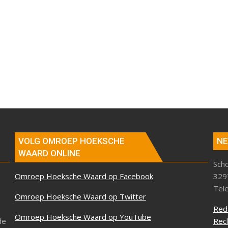
VOLG OMROEP HOEKSCHE
NE
WAARD ONLINE
Sch
Omroep Hoeksche Waard op Facebook
329
Tel
Omroep Hoeksche Waard op Twitter
Red
Omroep Hoeksche Waard op YouTube
de
Rec