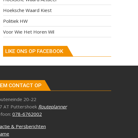
Hoeksche Waard Kiest
Politiek HW
Voor Wie Het Horen Wil
LIKE ONS OP FACEBOOK
EM CONTACT OP
outeneinde 20-22
7 AT Puttershoek
Routeplanner
efoon:
078-6762002
actie & Persberichten
lame