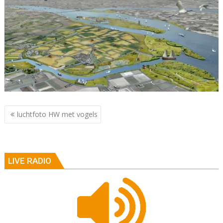
Berichtnavigatie
luchtfoto HW met vogels
LIVE RADIO