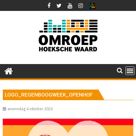
Ga
naar
de
inhoud
LOGO_REGENBOOGWEEK_OPENHOF
woensdag 4 oktober 2023