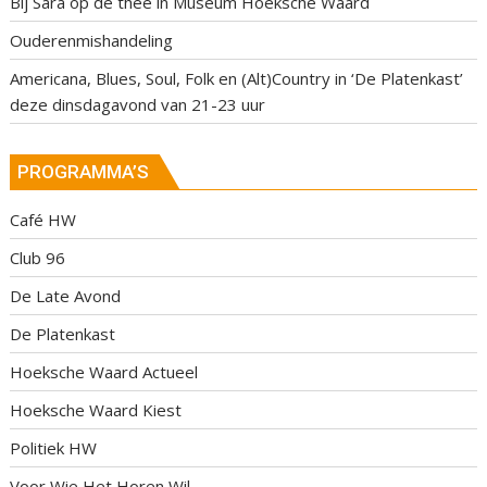
Bij Sara op de thee in Museum Hoeksche Waard
Ouderenmishandeling
Americana, Blues, Soul, Folk en (Alt)Country in ‘De Platenkast’
deze dinsdagavond van 21-23 uur
PROGRAMMA’S
Café HW
Club 96
De Late Avond
De Platenkast
Hoeksche Waard Actueel
Hoeksche Waard Kiest
Politiek HW
Voor Wie Het Horen Wil