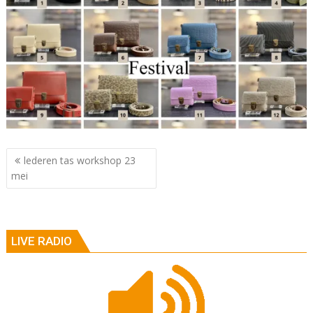
Berichtnavigatie
lederen tas workshop 23
mei
LIVE RADIO