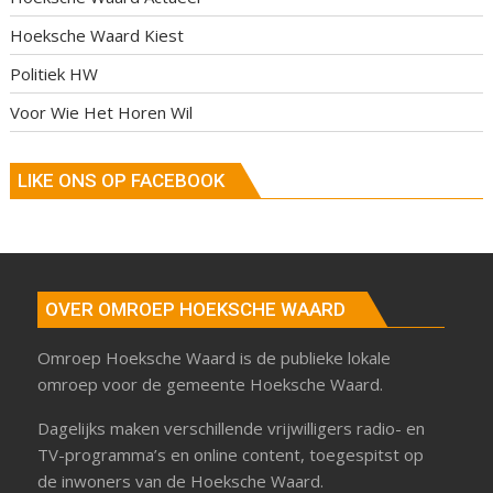
Hoeksche Waard Kiest
Politiek HW
Voor Wie Het Horen Wil
LIKE ONS OP FACEBOOK
OVER OMROEP HOEKSCHE WAARD
Omroep Hoeksche Waard is de publieke lokale
omroep voor de gemeente Hoeksche Waard.
Dagelijks maken verschillende vrijwilligers radio- en
TV-programma’s en online content, toegespitst op
de inwoners van de Hoeksche Waard.