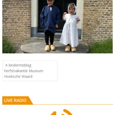
Berichtnavigatie
kindermiddag
herfstvakantie Museum
Hoeksche Waard
LIVE RADIO