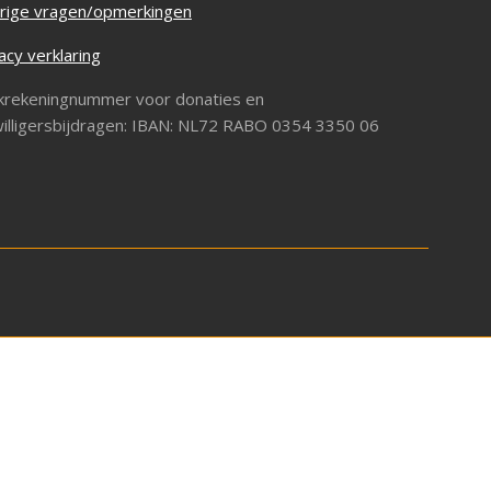
rige vragen/opmerkingen
acy verklaring
krekeningnummer voor donaties en
willigersbijdragen: IBAN: NL72 RABO 0354 3350 06