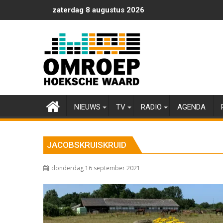
Ga
zaterdag 8 augustus 2026
naar
de
inhoud
NIEUWS
TV
RADIO
AGENDA
JACOBSKRUISKRUID
donderdag 16 september 2021