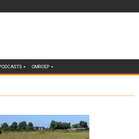
PODCASTS
OMROEP