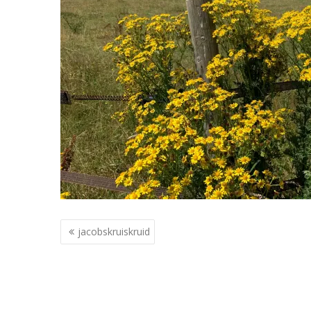
Berichtnavigatie
jacobskruiskruid