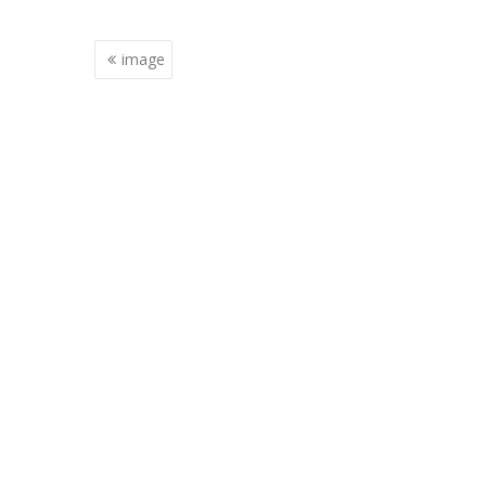
Berichtnavigatie
image