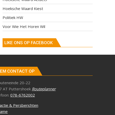
Hoeksche Waard Kiest
Politiek HW
Voor Wie Het Horen Wil
LIKE ONS OP FACEBOOK
EM CONTACT OP
outeneinde 20-22
7 AT Puttershoek
Routeplanner
efoon:
078-6762002
actie & Persberichten
lame