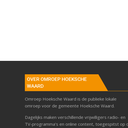
OVER OMROEP HOEKSCHE
WAARD
Omroep Hoeksche Waard is de publieke lokale
omroep voor de gemeente Hoeksche Waard.
Dagelijks maken verschillende vrijwilligers radio- en
TV-programma’s en online content, toegespitst op 