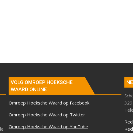
VOLG OMROEP HOEKSCHE
NE
WAARD ONLINE
Sch
Omroep Hoeksche Waard op Facebook
329
Tel
Omroep Hoeksche Waard op Twitter
Red
Omroep Hoeksche Waard op YouTube
de
Rec