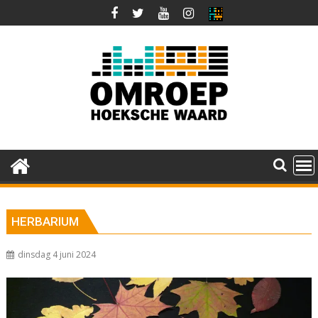
Ga
naar
de
inhoud
HERBARIUM
dinsdag 4 juni 2024