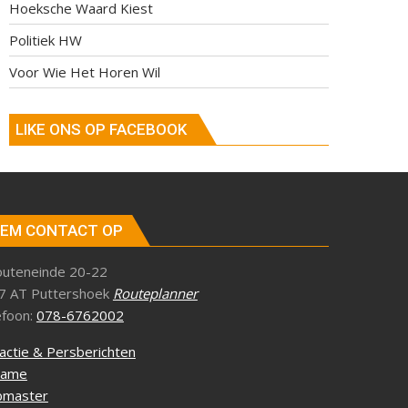
Hoeksche Waard Kiest
Politiek HW
Voor Wie Het Horen Wil
LIKE ONS OP FACEBOOK
EM CONTACT OP
outeneinde 20-22
7 AT Puttershoek
Routeplanner
efoon:
078-6762002
actie & Persberichten
lame
master