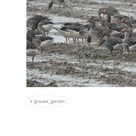
Berichtnavigatie
grauwe_ganzen