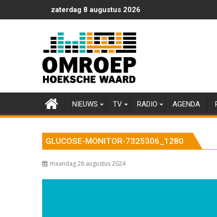
Ga
zaterdag 8 augustus 2026
naar
de
inhoud
NIEUWS
TV
RADIO
AGENDA
GLUCOSE-MONITOR-7325306_1280
maandag 26 augustus 2024