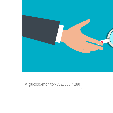
Berichtnavigatie
glucose-monitor-7325306_1280