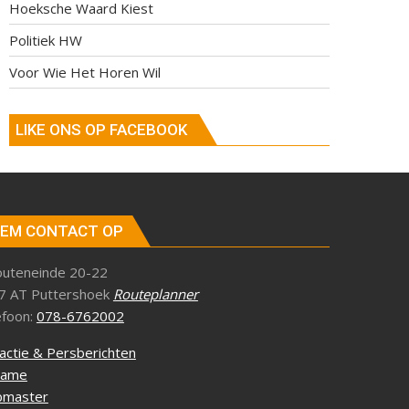
Hoeksche Waard Kiest
Politiek HW
Voor Wie Het Horen Wil
LIKE ONS OP FACEBOOK
EM CONTACT OP
outeneinde 20-22
7 AT Puttershoek
Routeplanner
efoon:
078-6762002
actie & Persberichten
lame
master