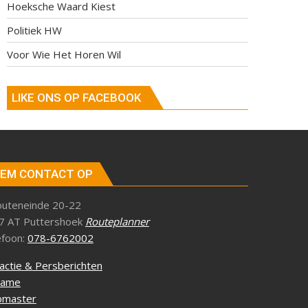
Hoeksche Waard Kiest
Politiek HW
Voor Wie Het Horen Wil
LIKE ONS OP FACEBOOK
EM CONTACT OP
outeneinde 20-22
7 AT Puttershoek
Routeplanner
efoon:
078-6762002
actie & Persberichten
lame
master