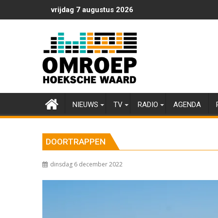
Ga
vrijdag 7 augustus 2026
naar
de
inhoud
NIEUWS
TV
RADIO
AGENDA
DOORTRAPPEN
dinsdag 6 december 2022