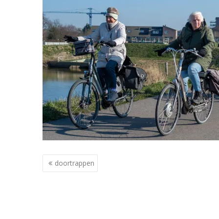
Berichtnavigatie
doortrappen