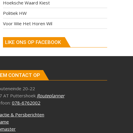
Hoeksche Waard Kiest
Politiek HW
Voor Wie Het Horen Wil
LIKE ONS OP FACEBOOK
EM CONTACT OP
outeneinde 20-22
7 AT Puttershoek
Routeplanner
efoon:
078-6762002
actie & Persberichten
lame
master