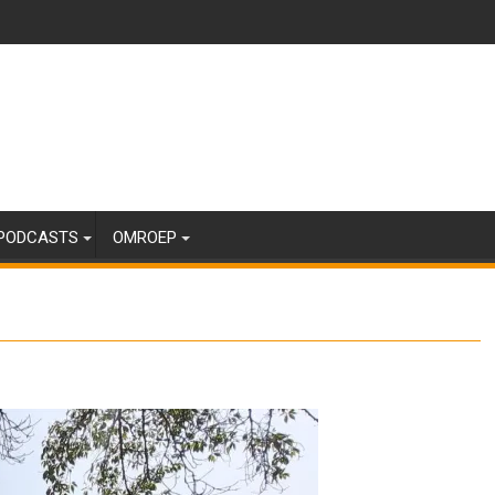
PODCASTS
OMROEP