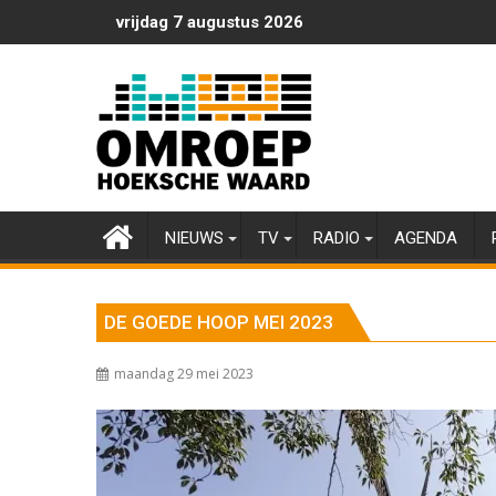
Ga
vrijdag 7 augustus 2026
naar
de
inhoud
NIEUWS
TV
RADIO
AGENDA
DE GOEDE HOOP MEI 2023
maandag 29 mei 2023