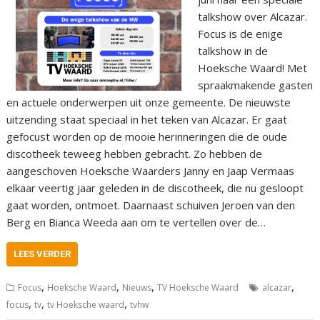
talkshow over Alcazar.
Focus is de enige
talkshow in de
Hoeksche Waard! Met
spraakmakende gasten
en actuele onderwerpen uit onze gemeente. De nieuwste
uitzending staat speciaal in het teken van Alcazar. Er gaat
gefocust worden op de mooie herinneringen die de oude
discotheek teweeg hebben gebracht. Zo hebben de
aangeschoven Hoeksche Waarders Janny en Jaap Vermaas
elkaar veertig jaar geleden in de discotheek, die nu gesloopt
gaat worden, ontmoet. Daarnaast schuiven Jeroen van den
Berg en Bianca Weeda aan om te vertellen over de…
LEES VERDER
,
,
,
,
Focus
Hoeksche Waard
Nieuws
TV Hoeksche Waard
alcazar
,
,
,
focus
tv
tv Hoeksche waard
tvhw