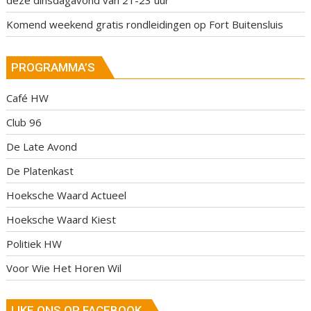
deze dinsdagavond van 21-23 uur
Komend weekend gratis rondleidingen op Fort Buitensluis
PROGRAMMA’S
Café HW
Club 96
De Late Avond
De Platenkast
Hoeksche Waard Actueel
Hoeksche Waard Kiest
Politiek HW
Voor Wie Het Horen Wil
LIKE ONS OP FACEBOOK