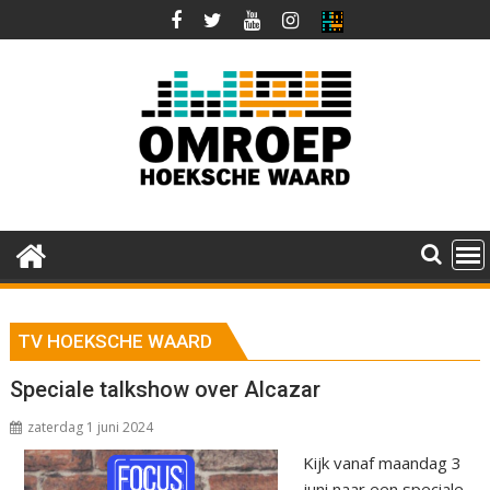
Ga
naar
de
inhoud
TV HOEKSCHE WAARD
Speciale talkshow over Alcazar
zaterdag 1 juni 2024
Kijk vanaf maandag 3
juni naar een speciale