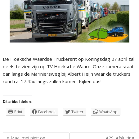
De Hoeksche Waardse Truckersrit op Koningsdag 27 april zal
deels te zien zijn op TV Hoeksche Waard. Onze camera staat
dan langs de Mariniersweg bij Albert Heijn waar de truckers
rond ca. 17.45u langs zullen komen. Kijken dus!
Dit artikel delen:
Print
Facebook
Twitter
WhatsApp
Berichtnavigatie
Maai mei niet: op
A29: Afsluiting