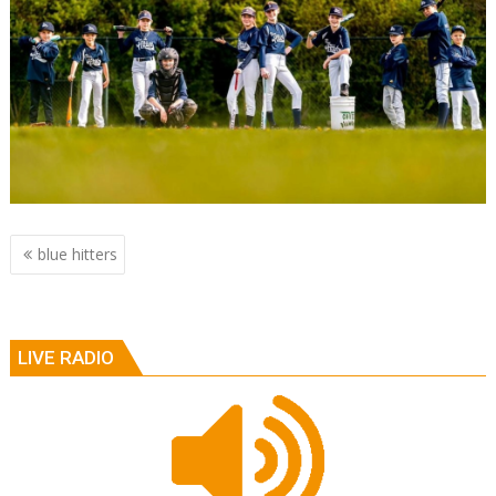
Berichtnavigatie
blue hitters
LIVE RADIO