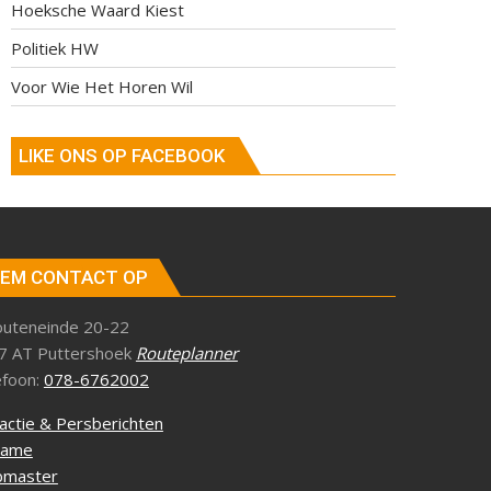
Hoeksche Waard Kiest
Politiek HW
Voor Wie Het Horen Wil
LIKE ONS OP FACEBOOK
EM CONTACT OP
outeneinde 20-22
7 AT Puttershoek
Routeplanner
efoon:
078-6762002
actie & Persberichten
lame
master