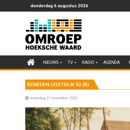
Ga
donderdag 6 augustus 2026
naar
de
inhoud
NIEUWS
TV
RADIO
AGENDA
BENEDEN OOSTDIJK 50 (B)
maandag 27 november 2023