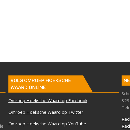
VOLG OMROEP HOEKSCHE
NE
WAARD ONLINE
Sch
Omroep Hoeksche Waard op Facebook
329
Tel
Omroep Hoeksche Waard op Twitter
Red
Omroep Hoeksche Waard op YouTube
de
Rec