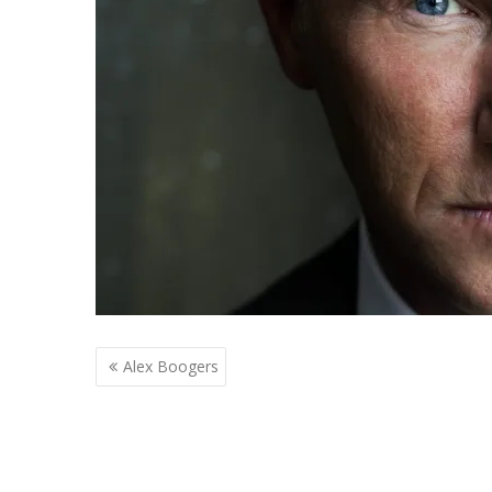
Berichtnavigatie
Alex Boogers