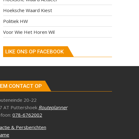
Hoeksche Waard Kiest
Politiek HW
Voor Wie Het Horen Wil
LIKE ONS OP FACEBOOK
EM CONTACT OP
outeneinde 20-22
7 AT Puttershoek
Routeplanner
efoon:
078-6762002
actie & Persberichten
lame