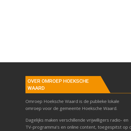
OVER OMROEP HOEKSCHE
WAARD
Omroep Hoeksche Waard is de publieke lokale
omroep voor de gemeente Hoeksche Waard.
Dagelijks maken verschillende vrijwilligers radio- en
TV-programma’s en online content, toegespitst op 