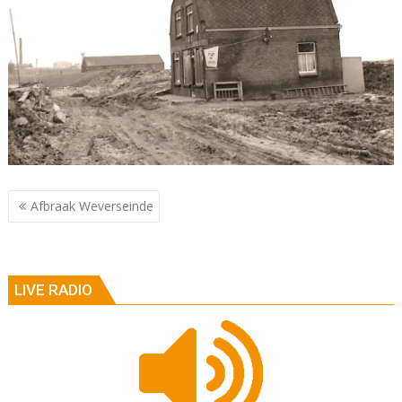
Berichtnavigatie
Afbraak Weverseinde
LIVE RADIO