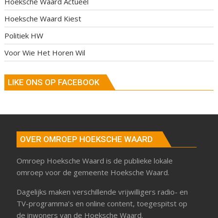
Hoeksche Waard Actueel
Hoeksche Waard Kiest
Politiek HW
Voor Wie Het Horen Wil
LIKE ONS OP FACEBOOK
OVER OMROEP HOEKSCHE WAARD
Omroep Hoeksche Waard is de publieke lokale
omroep voor de gemeente Hoeksche Waard.
Dagelijks maken verschillende vrijwilligers radio- en
TV-programma’s en online content, toegespitst op
de inwoners van de Hoeksche Waard.