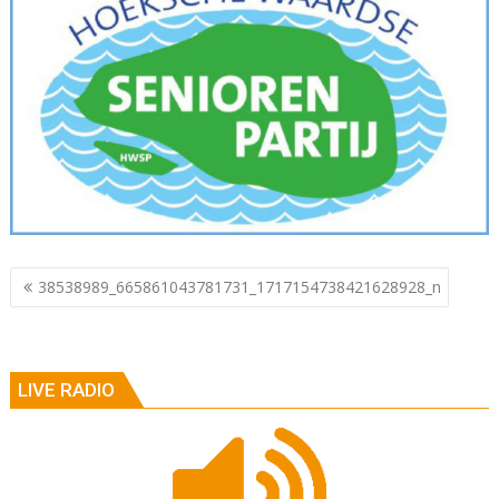
Berichtnavigatie
38538989_665861043781731_1717154738421628928_n
LIVE RADIO