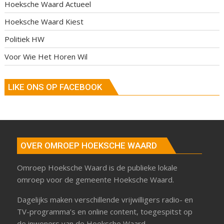
Hoeksche Waard Actueel
Hoeksche Waard Kiest
Politiek HW
Voor Wie Het Horen Wil
LIKE ONS OP FACEBOOK
OVER OMROEP HOEKSCHE WAARD
Omroep Hoeksche Waard is de publieke lokale
omroep voor de gemeente Hoeksche Waard.
Dagelijks maken verschillende vrijwilligers radio- en
TV-programma’s en online content, toegespitst op
de inwoners van de Hoeksche Waard.