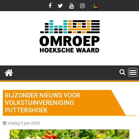
Ga
naar
de
inhoud
BIJZONDER NIEUWS VOOR
VOLKSTUINVERENIGING
PUTTERSHOEK
vrijdag 5 juni 2026