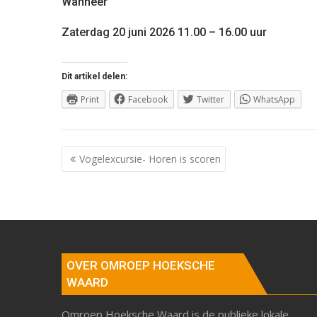
Wanneer
Zaterdag 20 juni 2026 11.00 – 16.00 uur
Dit artikel delen:
Print
Facebook
Twitter
WhatsApp
Berichtnavigatie
Vogelexcursie- Horen is scoren
OVER OMROEP HOEKSCHE
WAARD
Omroep Hoeksche Waard is de publieke lokale