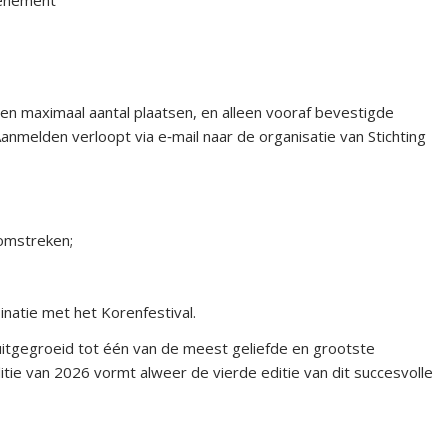
venement
een maximaal aantal plaatsen, en alleen vooraf bevestigde
melden verloopt via e‑mail naar de organisatie van Stichting
omstreken;
inatie met het Korenfestival.
 uitgegroeid tot één van de meest geliefde en grootste
e van 2026 vormt alweer de vierde editie van dit succesvolle