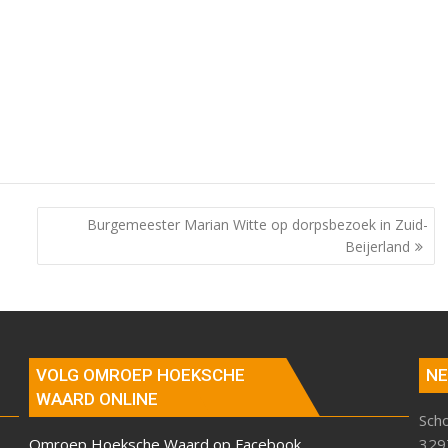
Burgemeester Marian Witte op dorpsbezoek in Zuid-
Beijerland
VOLG OMROEP HOEKSCHE
NE
WAARD ONLINE
Sch
Omroep Hoeksche Waard op Facebook
329