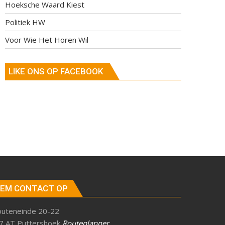
Hoeksche Waard Kiest
Politiek HW
Voor Wie Het Horen Wil
LIKE ONS OP FACEBOOK
EM CONTACT OP
outeneinde 20-22
7 AT Puttershoek
Routeplanner