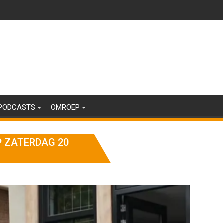
PODCASTS
OMROEP
P ZATERDAG 20