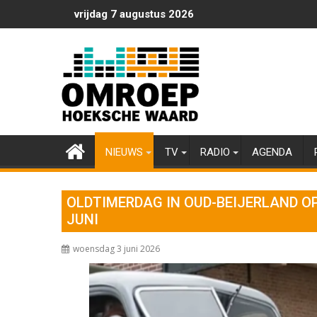
Ga
vrijdag 7 augustus 2026
naar
de
inhoud
NIEUWS
TV
RADIO
AGENDA
OLDTIMERDAG IN OUD-BEIJERLAND O
JUNI
woensdag 3 juni 2026