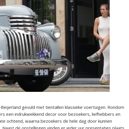
eijerland gevuld met tientallen klassieke voertuigen. Rondom
mers een indrukwekkend decor voor bezoekers, liefhebbers en
 late ochtend, waarna bezoekers de hele dag door kunnen
 Naast de opstellingen vinden er ieder uur presentaties plaats