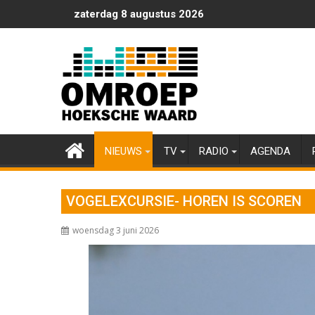
Ga
zaterdag 8 augustus 2026
naar
de
inhoud
NIEUWS
TV
RADIO
AGENDA
VOGELEXCURSIE- HOREN IS SCOREN
woensdag 3 juni 2026