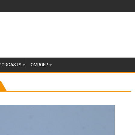
PODCASTS
OMROEP