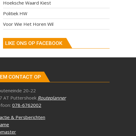
Hoeksche Waard Kiest
Politiek HW
Voor Wie Het Horen Wil
LIKE ONS OP FACEBOOK
EM CONTACT OP
outeneinde 20-22
7 AT Puttershoek
Routeplanner
efoon:
078-6762002
actie & Persberichten
lame
master