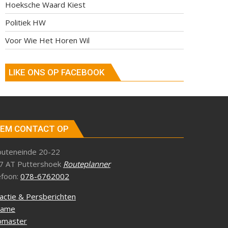
Hoeksche Waard Kiest
Politiek HW
Voor Wie Het Horen Wil
LIKE ONS OP FACEBOOK
EM CONTACT OP
outeneinde 20-22
7 AT Puttershoek
Routeplanner
efoon:
078-6762002
actie & Persberichten
lame
master