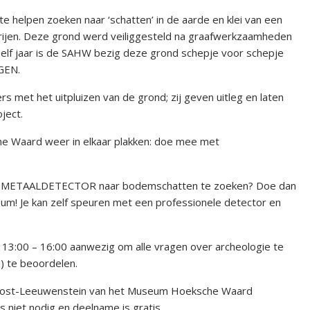
 helpen zoeken naar ‘schatten’ in de aarde en klei van een
trijen. Deze grond werd veiliggesteld na graafwerkzaamheden
 elf jaar is de SAHW bezig deze grond schepje voor schepje
GEN.
ers met het uitpluizen van de grond; zij geven uitleg en laten
ject.
he Waard weer in elkaar plakken: doe mee met
 een METAALDETECTOR naar bodemschatten te zoeken? Doe dan
um! Je kan zelf speuren met een professionele detector en
 13:00 – 16:00 aanwezig om alle vragen over archeologie te
 te beoordelen.
j Oost-Leeuwenstein van het Museum Hoeksche Waard
 niet nodig en deelname is gratis.