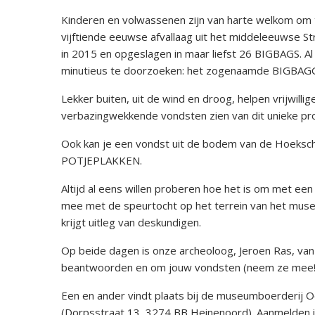
Kinderen en volwassenen zijn van harte welkom om te
vijftiende eeuwse afvallaag uit het middeleeuwse S
in 2015 en opgeslagen in maar liefst 26 BIGBAGS. Al
minutieus te doorzoeken: het zogenaamde BIGBAG
Lekker buiten, uit de wind en droog, helpen vrijwillig
verbazingwekkende vondsten zien van dit unieke pro
Ook kan je een vondst uit de bodem van de Hoeksc
POTJEPLAKKEN.
Altijd al eens willen proberen hoe het is om met
mee met de speurtocht op het terrein van het muse
krijgt uitleg van deskundigen.
Op beide dagen is onze archeoloog, Jeroen Ras, van
beantwoorden en om jouw vondsten (neem ze mee!)
Een en ander vindt plaats bij de museumboerderi
(Dorpsstraat 13, 3274 BB Heinenoord). Aanmelden is