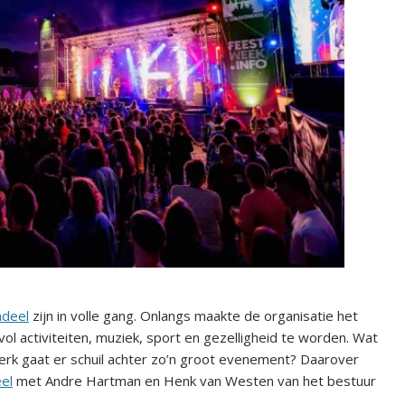
ndeel
zijn in volle gang. Onlangs maakte de organisatie het
 activiteiten, muziek, sport en gezelligheid te worden. Wat
rk gaat er schuil achter zo’n groot evenement? Daarover
el
met Andre Hartman en Henk van Westen van het bestuur