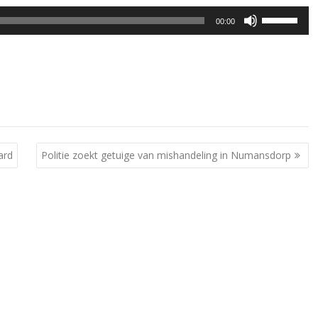
Gebruik
00:00
Omhoog/Om
pijltoetsen
om
het
volume
te
verhogen
of
ard
Politie zoekt getuige van mishandeling in Numansdorp
te
verlagen.