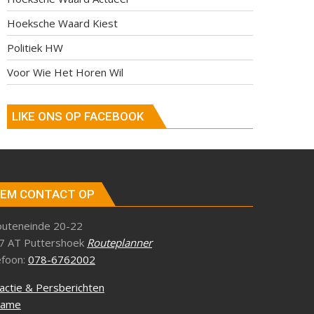
Hoeksche Waard Kiest
Politiek HW
Voor Wie Het Horen Wil
LIKE ONS OP FACEBOOK
EM CONTACT OP
outeneinde 20-22
7 AT Puttershoek
Routeplanner
efoon:
078-6762002
actie & Persberichten
lame