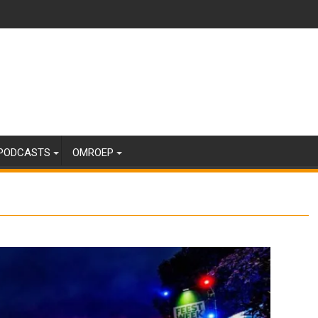
PODCASTS
OMROEP