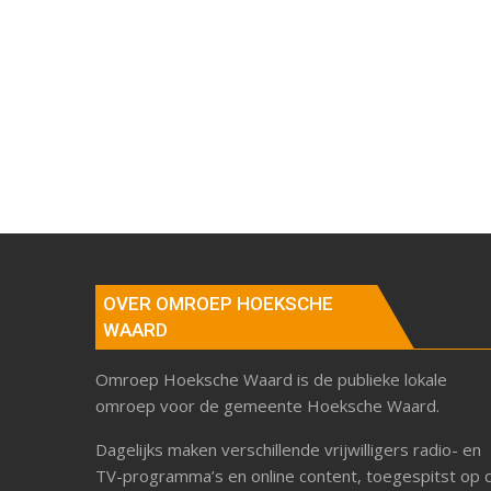
OVER OMROEP HOEKSCHE
WAARD
Omroep Hoeksche Waard is de publieke lokale
omroep voor de gemeente Hoeksche Waard.
Dagelijks maken verschillende vrijwilligers radio- en
TV-programma’s en online content, toegespitst op 