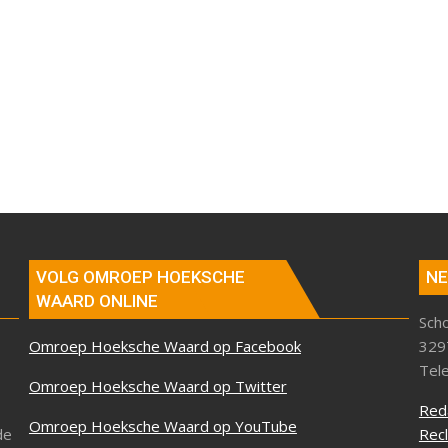
VOLG OMROEP HOEKSCHE
NE
WAARD ONLINE
Sch
Omroep Hoeksche Waard op Facebook
329
Tel
Omroep Hoeksche Waard op Twitter
Red
Omroep Hoeksche Waard op YouTube
de
Rec