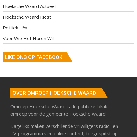
Hoeksche Waard Actueel
Hoeksche Waard Kiest
Politiek HW
Voor Wie Het Horen Wil
LIKE ONS OP FACEBOOK
OVER OMROEP HOEKSCHE WAARD
Omroep Hoeksche Waard is de publieke lokale
omroep voor de gemeente Hoeksche Waard.
Dagelijks maken verschillende vrijwilligers radio- en
TV-programma’s en online content, toegespitst op