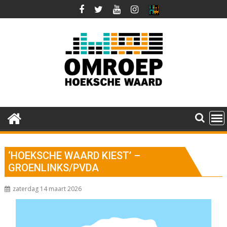
Ga
naar
de
inhoud
‘HOEKSCHE WAARD KIEST’ –
GROENLINKS/PVDA
zaterdag 14 maart 2026