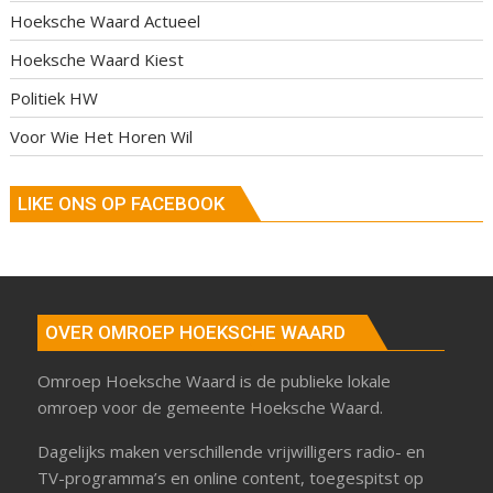
Hoeksche Waard Actueel
Hoeksche Waard Kiest
Politiek HW
Voor Wie Het Horen Wil
LIKE ONS OP FACEBOOK
OVER OMROEP HOEKSCHE WAARD
Omroep Hoeksche Waard is de publieke lokale
omroep voor de gemeente Hoeksche Waard.
Dagelijks maken verschillende vrijwilligers radio- en
TV-programma’s en online content, toegespitst op