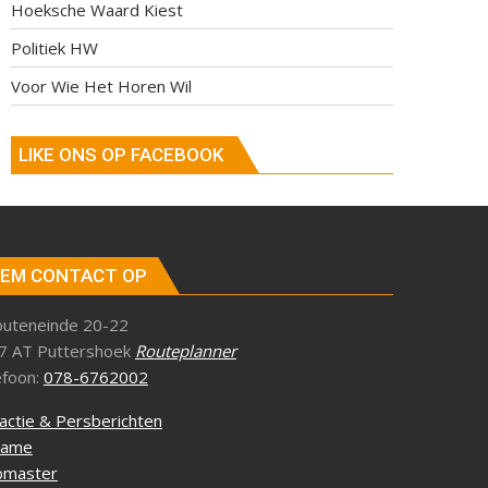
Hoeksche Waard Kiest
Politiek HW
Voor Wie Het Horen Wil
LIKE ONS OP FACEBOOK
EM CONTACT OP
outeneinde 20-22
7 AT Puttershoek
Routeplanner
efoon:
078-6762002
actie & Persberichten
lame
master