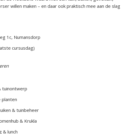
erser willen maken – en daar ook praktisch mee aan de slag
weg 1c, Numansdorp
laatste cursusdag)
ieren
& tuinontwerp
e planten
ruiken & tuinbeheer
 bomenhub & Krukla
g & lunch