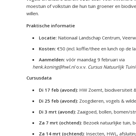
moestuin of volkstuin die hun tuin groener en biodiv
willen.
Praktische informatie
Locatie:
Nationaal Landschap Centrum, Veer
Kosten:
€50 (incl. koffie/thee en lunch op de 
Aanmelden:
vóór maandag 9 februari via
henk.koning@hwl.nl
o.v.v.
Cursus Natuurlijk Tuin
Cursusdata
Di 17 feb (avond):
HW Zoemt, biodiversiteit 
Di 25 feb (avond):
Zoogdieren, vogels & wild
Di 3 mrt (avond):
Zaaigoed, bollen, bomen/st
Za 7 mrt (ochtend):
Bezoek natuurlijke tuin,
Za 14 mrt (ochtend):
Insecten, HWL, afsluitin