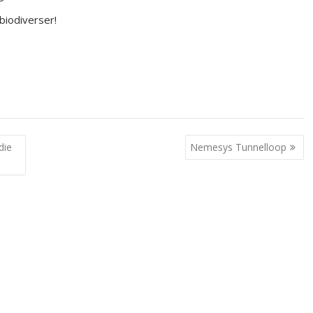
iodiverser!
die
Nemesys Tunnelloop