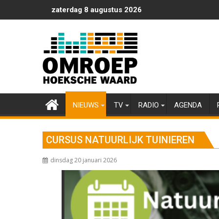
Ga
zaterdag 8 augustus 2026
naar
de
inhoud
NIEUWS
TV
RADIO
AGENDA
CURSUS NATUURLIJK TUINIEREN
dinsdag 20 januari 2026