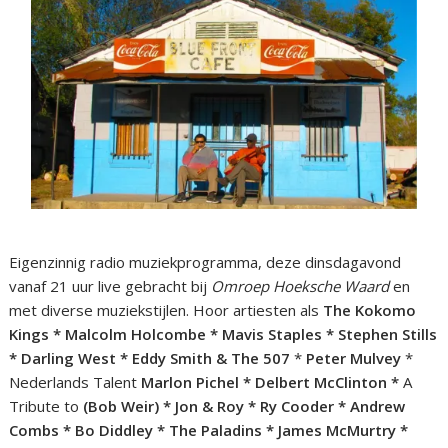
Eigenzinnig radio muziekprogramma, deze dinsdagavond
vanaf 21 uur live gebracht bij
Omroep Hoeksche Waard
en
met diverse muziekstijlen. Hoor artiesten als
The Kokomo
Kings * Malcolm Holcombe * Mavis Staples * Stephen Stills
* Darling West * Eddy Smith & The 507
*
Peter Mulvey
*
Nederlands Talent
Marlon Pichel * Delbert McClinton *
A
Tribute to
(Bob Weir) * Jon & Roy * Ry Cooder * Andrew
Combs * Bo Diddley * The Paladins * James McMurtry *