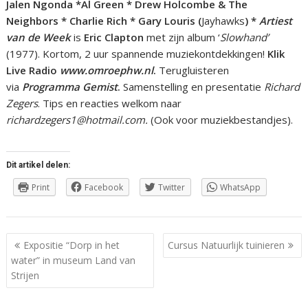
Jalen Ngonda *Al Green * Drew Holcombe & The
Neighbors * Charlie Rich * Gary Louris (
Jayhawks
) *
Artiest
van de Week
is
Eric Clapton
met zijn album ‘
Slowhand’
(1977). Kortom, 2 uur spannende muziekontdekkingen!
Klik
Live Radio
www.omroephw.nl
.
Terugluisteren
via
Programma Gemist
.
Samenstelling en presentatie
Richard
Zegers
. Tips en reacties welkom naar
richardzegers1@hotmail.com.
(Ook voor muziekbestandjes).
Dit artikel delen:
Print
Facebook
Twitter
WhatsApp
Berichtnavigatie
Expositie “Dorp in het
Cursus Natuurlijk tuinieren
water” in museum Land van
Strijen