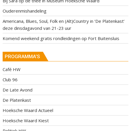
Bij Sara op de thee in Museum Hoeksche Waard
Ouderenmishandeling
Americana, Blues, Soul, Folk en (Alt)Country in ‘De Platenkast’
deze dinsdagavond van 21-23 uur
Komend weekend gratis rondleidingen op Fort Buitensluis
PROGRAMMA’S
Café HW
Club 96
De Late Avond
De Platenkast
Hoeksche Waard Actueel
Hoeksche Waard Kiest
Politiek HW